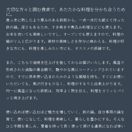
大切な方々と囲む食卓で、あたたかな料理を分かち合うため
に。
真っ赤に熱したより厚みのある鉄板から、一点一点打ち鍛えて作った
鉄の鍋。
深さもあるため、すき焼きや煮込み料理などにも使えます。
お米を炊いても美味しいですし、オーブンでも使えますので、料理の
幅がぐんと広がります。
素材の美味しさを存分に味わえる、料理が好
きな方にも、料理を楽しみたい方にも、オススメの鉄鍋です。
また、こちらで油焼き仕上げを施してからお届けいたします。高温で
形成された油脂の重合膜で、艶やかな黒にコーティングされています
ので、すでに長年使い込まれたかのような風格を持ち、すぐにお使い
いただいても、焦げ付きも少なく、料理がするりと出来上がります。
均一に高温になった鉄板は、効率よく熱を伝え、料理をカリッとパリ
ッと焼き上げます。
使い込めば使い込むほど魅力を増していく、鉄の鍋。自分専用の鍋を
育て、使いこなして、料理を美味しく、暮らしを豊かにする。そんな
ひと手間を楽しみ、愛着を持って長く使って頂ける道具になれば幸い