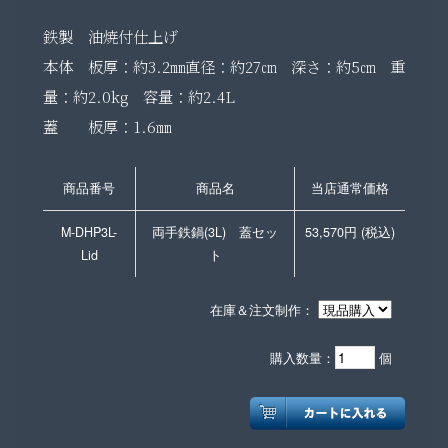
鉄製 油焼付仕上げ
本体 板厚：約3.2㎜
直径：約27㎝ 深さ：約5㎝ 重
量：約2.0kg 容量：約2.4L
蓋 板厚：1.6㎜
商品番号
商品名
当店通常価格
M-DHP3L-
両手鉄鍋(3L) 蓋セッ
53,570円 (税込)
Lid
ト
在庫＆注文制作：
購入数量：
個