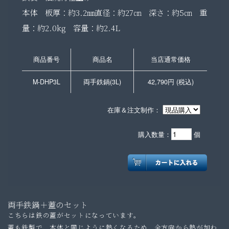
本体 板厚：約3.2㎜
直径：約27㎝ 深さ：約5㎝ 重
量：約2.0kg 容量：約2.4L
商品番号
商品名
当店通常価格
M-DHP3L
両手鉄鍋(3L)
42,790円 (税込)
在庫＆注文制作：
購入数量：
個
両手鉄鍋＋蓋のセット
こちらは鉄の蓋がセットになっています。
蓋も鉄製で、本体と同じように熱くなるため、全方向から熱が加わ