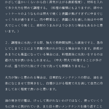
かざして温かいくらいから白く湯気が上がる直前程度）、材料を入れ
て多少火力を弱めて調理する。（料理の種類にもよりますが、卵やホ
ットケーキのようなものは弱火で焼くと表面が焦げすぎずに中までじ
っくり火が通りますし、肉や野菜など、表面に火を通した後はやや弱
火でじっくり焼くと、素材のうまみがよりひきたつ場合もあるかと思
います。）
２．調理後に水洗いする際、強火で長時間加熱した直後ですと、急冷
してしまうことにより表層の剥がれが生じる場合があります。鉄板が
あまりにも高温になっている場合には、料理直後に水洗いをするのは
避けた方が良いかもしれません。（中火~弱火で料理することが多け
れば、盛り付けた後にすぐ水で洗っても問題ありません。）
火力が強いと思われる場合は、日常的なメンテナンスの際は、油を全
体になじませて空焼きをし、白煙が上がる程度で火を消して自然に冷
ましておく程度で良いかと思います。
油の焼き付け層は、けっして剥がれないわけではなく、使っていくう
ちに徐々に剥がれていき、また日々使いメンテナンスを繰り返すこと