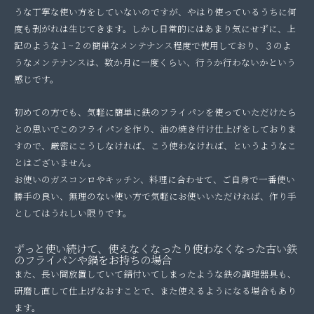
うな丁寧な使い方をしていないのですが、やはり使っているうちに何
度も剥がれは生じてきます。しかし日常的にはあまり気にせずに、上
記のような１~２の簡単なメンテナンス程度で使用しており、３のよ
うなメンテナンスは、数か月に一度くらい、行うか行わないかという
感じです。
初めての方でも、気軽に簡単に鉄のフライパンを使っていただけたら
との思いでこのフライパンを作り、油の焼き付け仕上げをしておりま
すので、厳密にこうしなければ、こう使わなければ、というようなこ
とはございません。
お使いのガスコンロやキッチン、料理に合わせて、ご自身で一番使い
勝手の良い、無理のない使い方で気軽にお使いいただければ、作り手
としてはうれしい限りです。
ずっと使い続けて、使えなくなったり使わなくなった古い鉄
のフライパンや鍋をお持ちの場合
また、長い間放置していて錆付いてしまったような鉄の調理器具も、
研磨し直して仕上げなおすことで、また使えるようになる場合もあり
ます。