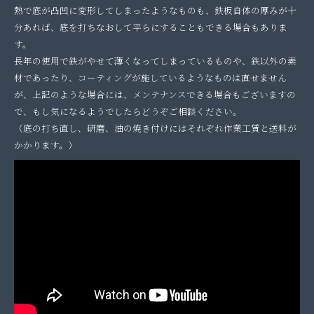
熱で底が凸凹に変形してしまったようなものも、鉄板自体の厚みが十
分あれば、底を打ちなおして平らにすることもできる場合もありま
す。
長年の使用で鉄がやせて薄くなってしまっているものや、鉄以外の素
材であったり、コーティングが施しているようなものは直せません
が、上記のような場合には、メンテナンスできる場合もございますの
で、もし気になるようでしたらどうぞご相談ください。
（底の打ち直し、研磨、油の焼き付けにはそれぞれ作業工賃と送料が
かかります。）