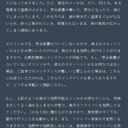
スになっておりました。ただ、最近のコンロは、ガス、IHとも、ある
程度まで温度が上がると、安全装置が働いて、弱火になったり、消え
てしまったりします。この火力では、油が焼き付く温度まで上がらな
いため、徐々に剥がれていき、修復されないまま、鉄の素地が広がっ
てしまう傾向にあります。
ガスコンロでも、安全装置のついていないものや、卓上のカセットコ
ンロなどをお使いいただければ、強火のまま加熱し続けることができ
ますので、比較的簡単にメンテナンスが可能です。もし、安全装置の
ついていないガスコンロや、卓上のカセットコンロをお持ちではない
場合、ご自身でのメンテナンスが難しいと感じられた場合は、こちら
にお送りいただければ、こちらでメンテナンスも承っておりますの
で、どうぞお気軽にご相談ください。
もし、上記のような強火で加熱可能なコンロをお持ちでしたら、空焼
きをしてよく油をなじませた状態で、強火でフライパンを加熱してみ
てください。（かなり白い煙が上がりますので、換気扇のすぐ下か、
屋外で行うことをお勧めします。また、フライパン本体が大変熱くな
りますので、加熱中や加熱後しばらくは、直接素手でフライパンを持